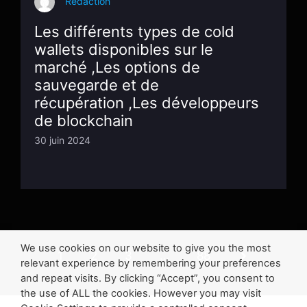
Redaction
Les différents types de cold
wallets disponibles sur le
marché ,Les options de
sauvegarde et de
récupération ,Les développeurs
de blockchain
30 juin 2024
We use cookies on our website to give you the most
1
2
3
…
88
relevant experience by remembering your preferences
and repeat visits. By clicking “Accept”, you consent to
the use of ALL the cookies. However you may visit