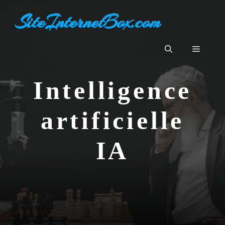
Aller
SiteInternetBox.com
au
contenu
Menu
Intelligence
artificielle
IA