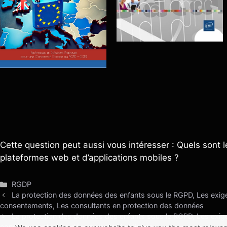
Cette question peut aussi vous intéresser : Quels sont l
plateformes web et d’applications mobiles ?
Catégories
RGDP
La protection des données des enfants sous le RGPD, Les exige
consentements, Les consultants en protection des données
La protection des données des enfants sous le RGPD, Les exige
consentements, Les départements juridiques