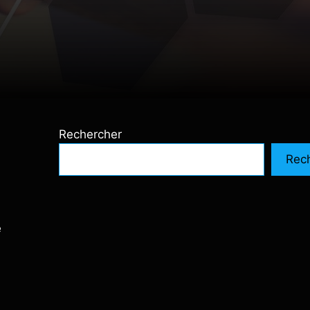
Rechercher
Rec
é