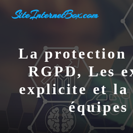
Aller
SiteInternetBox.com
au
contenu
La protection 
RGPD, Les ex
explicite et l
équipes