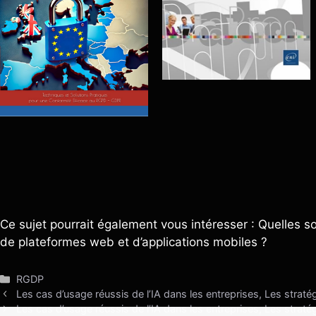
Ce sujet pourrait également vous intéresser : Quelles s
de plateformes web et d’applications mobiles ?
Catégories
RGDP
Les cas d’usage réussis de l’IA dans les entreprises, Les straté
Les cas d’usage réussis de l’IA dans les entreprises, Les straté