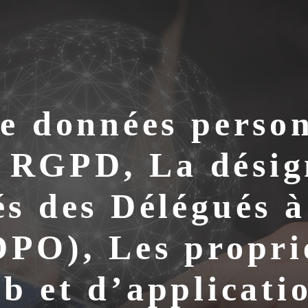
de données person
e RGPD, La désign
és des Délégués à
PO), Les proprié
b et d’applicati