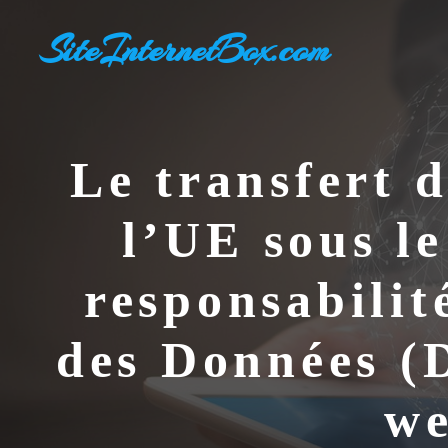
Aller
SiteInternetBox.com
au
contenu
Le transfert 
l’UE sous l
responsabilit
des Données (D
we