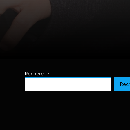
Rechercher
Rec