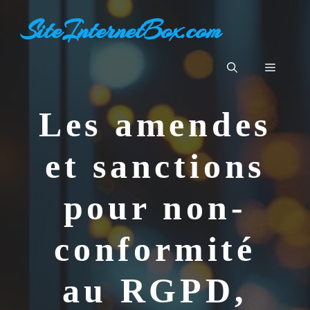
Aller
SiteInternetBox.com
au
contenu
Menu
Les amendes
et sanctions
pour non-
conformité
au RGPD,