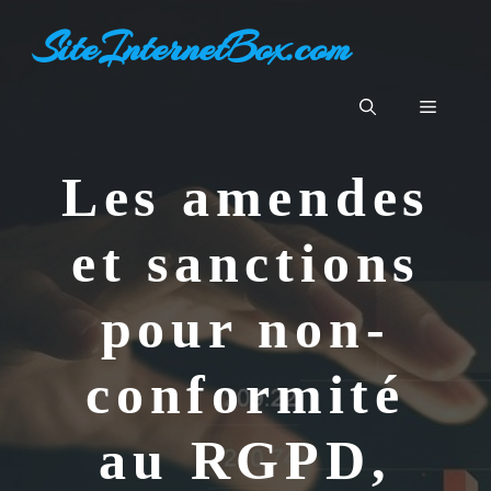
Aller
SiteInternetBox.com
au
contenu
Menu
Les amendes
et sanctions
pour non-
conformité
au RGPD,