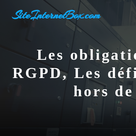
Aller
SiteInternetBox.com
au
contenu
Les obligati
RGPD, Les défi
hors de