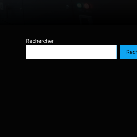
Rechercher
Rec