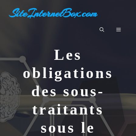
Aller
SiteInternetBox.com
au
contenu
Menu
Les
obligations
des sous-
traitants
sous le