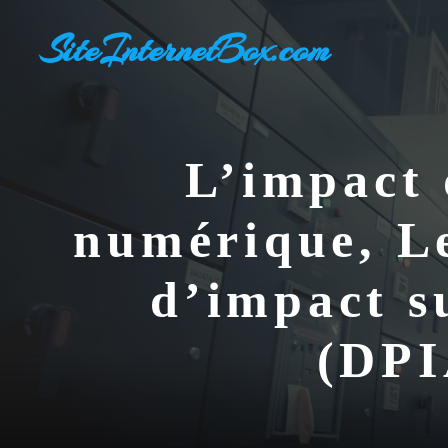
Aller
SiteInternetBox.com
au
contenu
L’impact
numérique, Le
d’impact s
(DPI