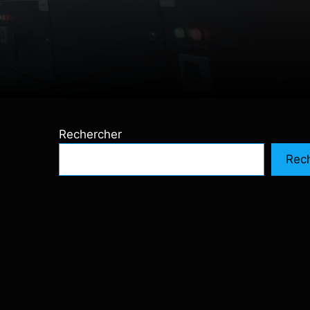
Rechercher
Rec