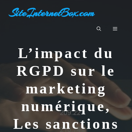
Aller
SiteInternetBox.com
au
contenu
Menu
L’impact du
RGPD sur le
marketing
numérique,
Les sanctions