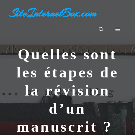
Aller
SiteInternetBox.com
au
contenu
Menu
Quelles sont
les étapes de
la révision
d’un
manuscrit ?