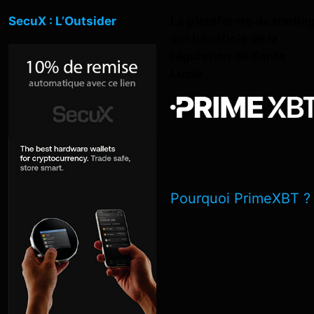
SecuX : L’Outsider
La plateforme de tradin
qui bénéficie de la
régulation de Santa
Lucía
Pourquoi PrimeXBT ?