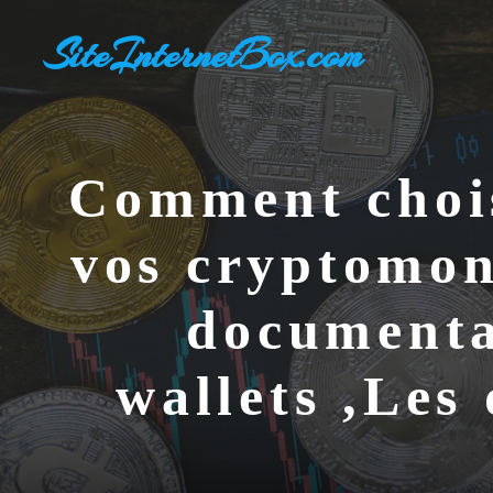
Aller
SiteInternetBox.com
au
contenu
Comment chois
vos cryptomonn
documenta
wallets ,Le