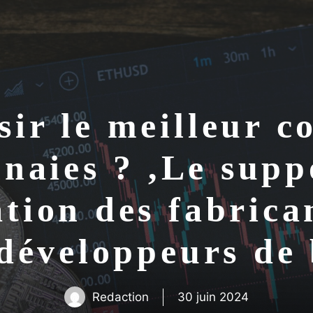
ir le meilleur co
aies ? ,Le suppo
tion des fabrican
s développeurs d
Redaction
30 juin 2024