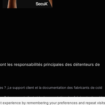
ont les responsabilités principales des détenteurs de
s ? ,Le support client et la documentation des fabricants de cold
s ? ,Le support client et la documentation des fabricants de cold
t experience by remembering your preferences and repeat visits