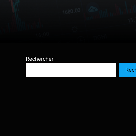
Rechercher
Rec