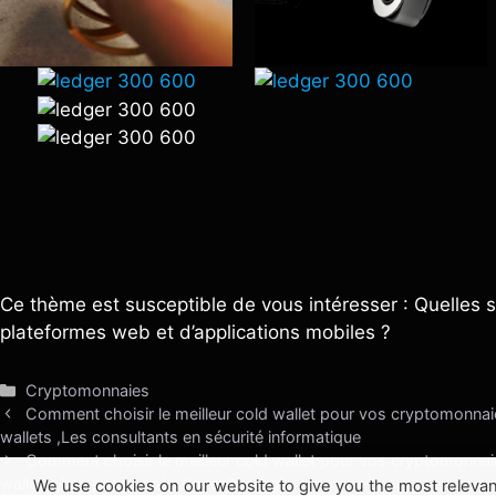
Ce thème est susceptible de vous intéresser : Quelles s
plateformes web et d’applications mobiles ?
Catégories
Cryptomonnaies
Comment choisir le meilleur cold wallet pour vos cryptomonnaie
wallets ,Les consultants en sécurité informatique
Comment choisir le meilleur cold wallet pour vos cryptomonnaie
wallets ,Les passionnés de technologie
We use cookies on our website to give you the most relevan