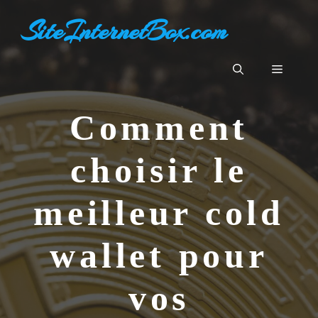
Aller
SiteInternetBox.com
au
contenu
Menu
Comment
choisir le
meilleur cold
wallet pour
vos