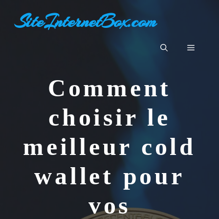
Aller
SiteInternetBox.com
au
contenu
Menu
Comment
choisir le
meilleur cold
wallet pour
vos