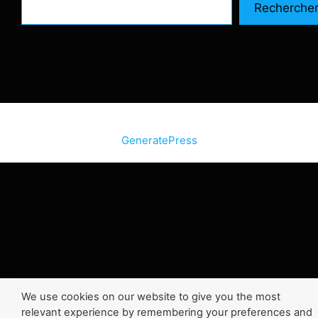
Recherche
© 2026 SiteInternetBox.com
• Construit avec
GeneratePress
We use cookies on our website to give you the most
relevant experience by remembering your preferences and