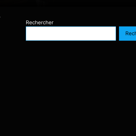
r
Rechercher
Rec