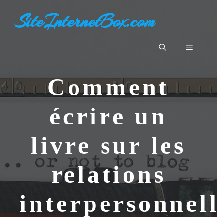
Aller
SiteInternetBox.com
au
contenu
Menu
Comment
écrire un
livre sur les
relations
interpersonnel