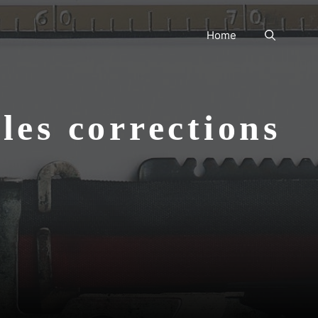
Home
les corrections
?