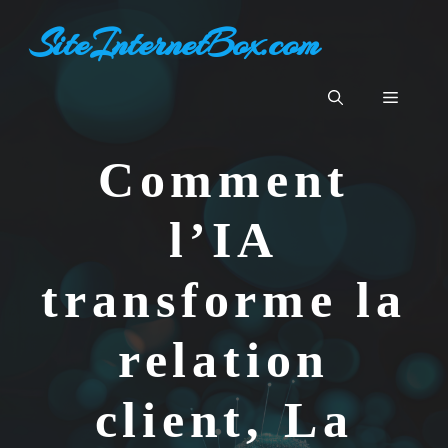
Aller
SiteInternetBox.com
au
contenu
Menu
Comment
l’IA
transforme la
relation
client, La