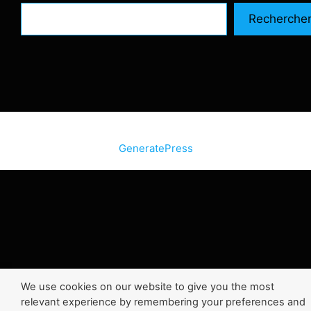
Recherche
© 2026 SiteInternetBox.com
• Construit avec
GeneratePress
We use cookies on our website to give you the most
relevant experience by remembering your preferences and