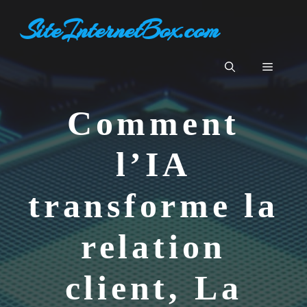
Aller
SiteInternetBox.com
au
contenu
Menu
Comment
l’IA
transforme la
relation
client, La