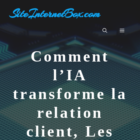
Aller
SiteInternetBox.com
au
contenu
Menu
Comment
l’IA
transforme la
relation
client, Les