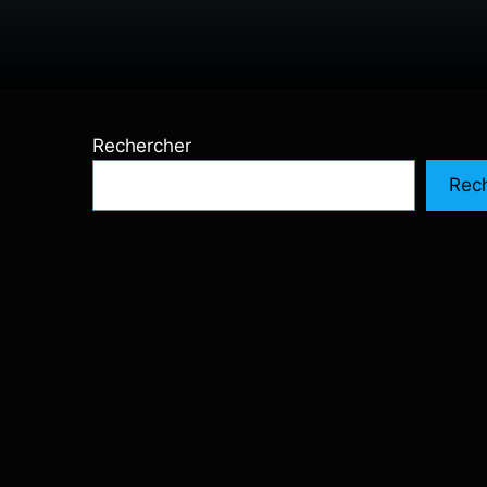
Rechercher
Rec