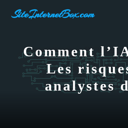
Aller
SiteInternetBox.com
au
contenu
Comment l’IA 
Les risque
analystes d