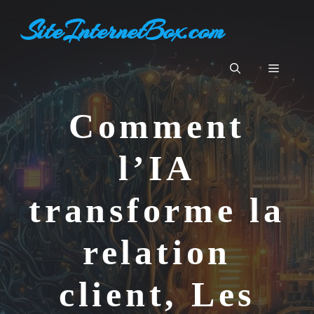
Aller
SiteInternetBox.com
au
contenu
Menu
Comment
l’IA
transforme la
relation
client, Les