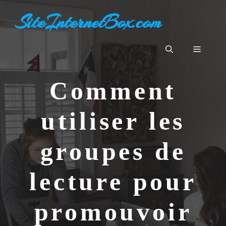
Aller
SiteInternetBox.com
au
contenu
Menu
Comment
utiliser les
groupes de
lecture pour
promouvoir