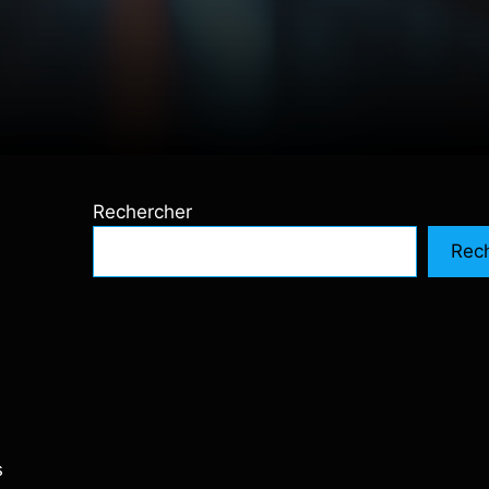
Rechercher
Rec
s