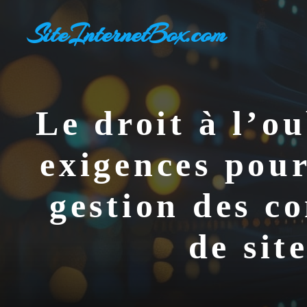
Aller
SiteInternetBox.com
au
contenu
Le droit à l’o
exigences pour
gestion des c
de sit