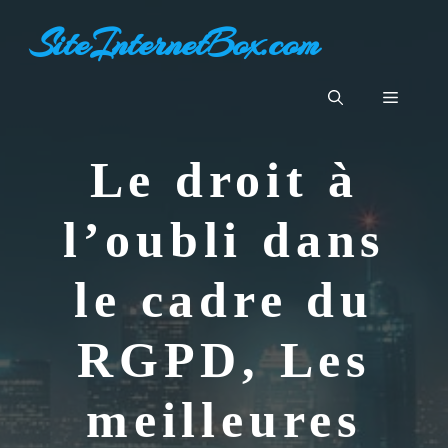
Aller
SiteInternetBox.com
au
contenu
Menu
Le droit à
l’oubli dans
le cadre du
RGPD, Les
meilleures