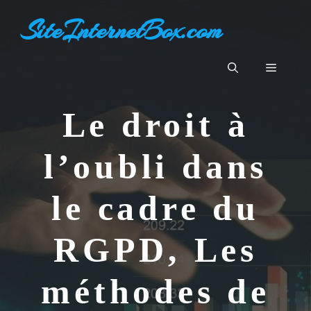
Aller
SiteInternetBox.com
au
contenu
Menu
Le droit à
l’oubli dans
le cadre du
RGPD, Les
méthodes de