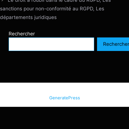
Le droit à l’oubli dans le cadre du RGPD, Les
sanctions pour non-conformité au RGPD, Les
départements juridiques
Rechercher
Recherche
© 2026 SiteInternetBox.com
• Construit avec
GeneratePress