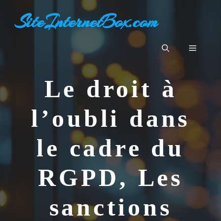
Aller
SiteInternetBox.com
au
contenu
Menu
Le droit à
l’oubli dans
le cadre du
RGPD, Les
sanctions