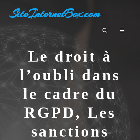
Aller
SiteInternetBox.com
au
contenu
Menu
Le droit à
l’oubli dans
le cadre du
RGPD, Les
sanctions