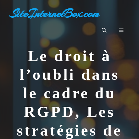
Aller
SiteInternetBox.com
au
contenu
Menu
Le droit à
l’oubli dans
le cadre du
RGPD, Les
stratégies de