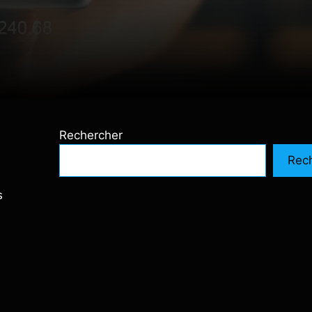
Rechercher
Rec
s