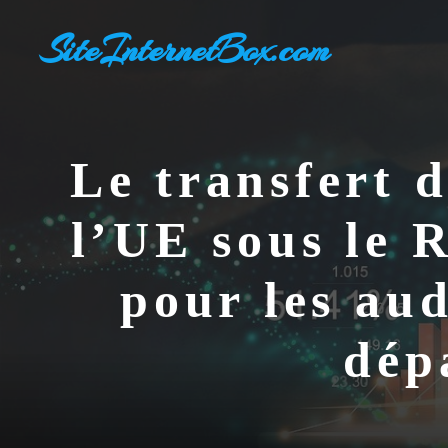
Aller
SiteInternetBox.com
au
contenu
Le transfert 
l’UE sous le 
pour les au
dép