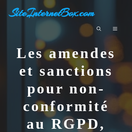
Aller
SiteInternetBox.com
au
contenu
Menu
Les amendes
et sanctions
pour non-
conformité
au RGPD,