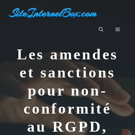
Aller
SiteInternetBox.com
au
contenu
Menu
Les amendes
et sanctions
pour non-
conformité
au RGPD,