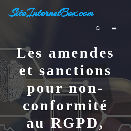
Aller
SiteInternetBox.com
au
contenu
Menu
Les amendes
et sanctions
pour non-
conformité
au RGPD,