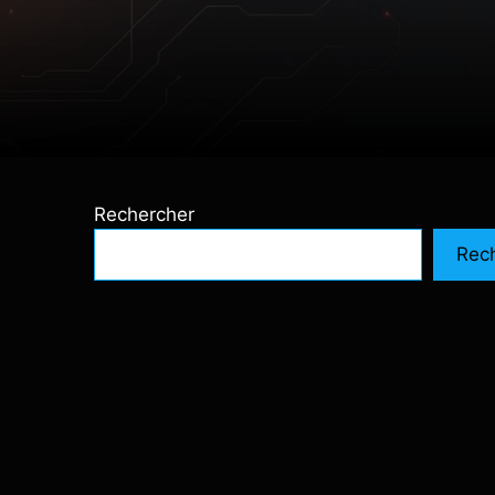
Rechercher
Rec