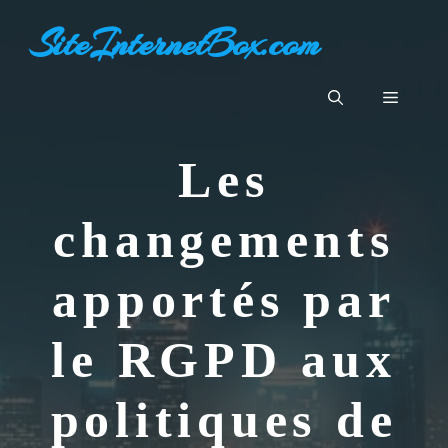
Aller
SiteInternetBox.com
au
contenu
Menu
Les
changements
apportés par
le RGPD aux
politiques de