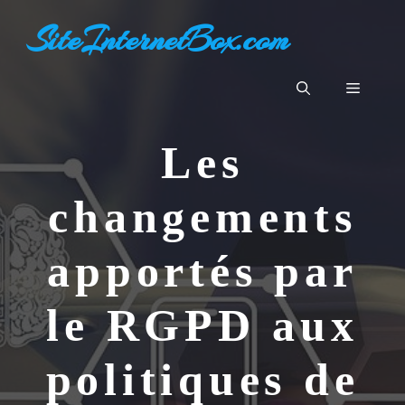
Aller
SiteInternetBox.com
au
contenu
Menu
Les
changements
apportés par
le RGPD aux
politiques de