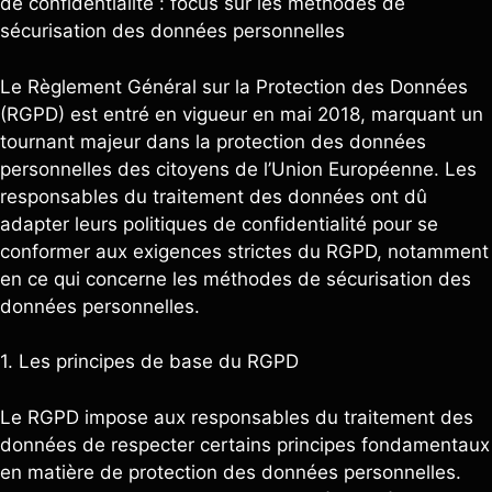
de confidentialité : focus sur les méthodes de
sécurisation des données personnelles
Le Règlement Général sur la Protection des Données
(RGPD) est entré en vigueur en mai 2018, marquant un
tournant majeur dans la protection des données
personnelles des citoyens de l’Union Européenne. Les
responsables du traitement des données ont dû
adapter leurs politiques de confidentialité pour se
conformer aux exigences strictes du RGPD, notamment
en ce qui concerne les méthodes de sécurisation des
données personnelles.
1. Les principes de base du RGPD
Le RGPD impose aux responsables du traitement des
données de respecter certains principes fondamentaux
en matière de protection des données personnelles.