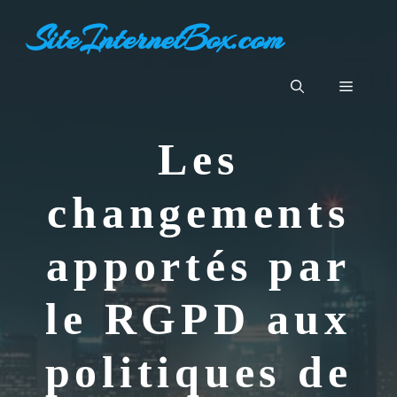
Aller
SiteInternetBox.com
au
contenu
Menu
Les
changements
apportés par
le RGPD aux
politiques de