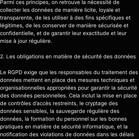
Parmi ces principes, on retrouve la nécessité de
collecter les données de manière licite, loyale et
transparente, de les utiliser à des fins spécifiques et
légitimes, de les conserver de manière sécurisée et
confidentielle, et de garantir leur exactitude et leur
mise à jour régulière.
2. Les obligations en matière de sécurité des données
Le RGPD exige que les responsables du traitement des
données mettent en place des mesures techniques et
organisationnelles appropriées pour garantir la sécurité
des données personnelles. Cela inclut la mise en place
de contrôles d’accès restreints, le cryptage des
données sensibles, la sauvegarde régulière des
données, la formation du personnel sur les bonnes
pratiques en matière de sécurité informatique, et la
notification des violations de données dans les délais