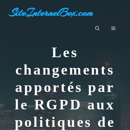
Aller
SiteInternetBox.com
au
contenu
Menu
Les
changements
apportés par
le RGPD aux
politiques de