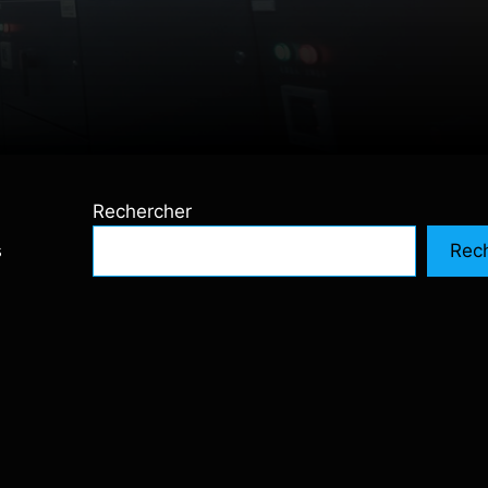
Rechercher
s
Rec