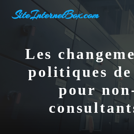
Aller
SiteInternetBox.com
au
contenu
Les changeme
politiques de
pour non
consultant