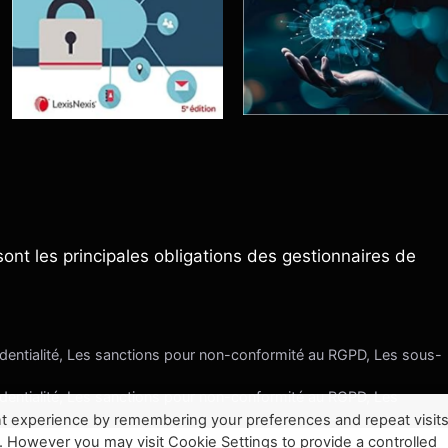
ont les principales obligations des gestionnaires de
dentialité, Les sanctions pour non-conformité au RGPD, Les sous-
dentialité, Les sanctions pour non-conformité au RGPD, Les
t experience by remembering your preferences and repeat visits
. However you may visit Cookie Settings to provide a controlled