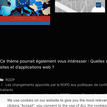
Ce thème pourrait également vous intéresser : Quelles s
sites et d’applications web ?
Catégories
RGDP
Les changements apportés par le RGPD aux politiques de confi
traitants
Les changements apportés par le RGPD aux politiques de confi
équipes de sécurité informatique
We use cookies on our website to give you the most relevan
clicking “Accept”, you consent to the use of ALL the cookies