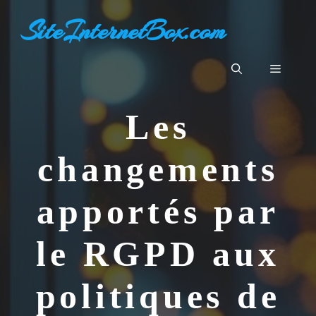
Aller
SiteInternetBox.com
au
contenu
Menu
Les
changements
apportés par
le RGPD aux
politiques de