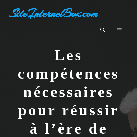
Aller
SiteInternetBox.com
au
contenu
Menu
Les
compétences
nécessaires
pour réussir
à l’ère de