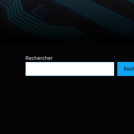
Rechercher
Rec