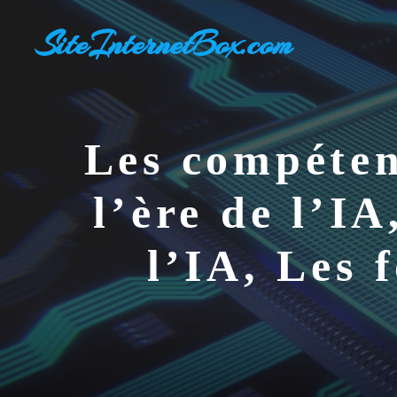
Aller
SiteInternetBox.com
au
contenu
Les compéten
l’ère de l’IA
l’IA, Les 