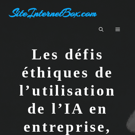
Aller
SiteInternetBox.com
au
contenu
Menu
Les défis
éthiques de
l’utilisation
de l’IA en
entreprise,