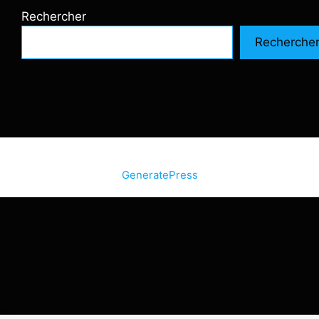
Rechercher
Recherche
© 2026 SiteInternetBox.com
• Construit avec
GeneratePress