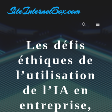
Aller
SiteInternetBox.com
au
contenu
Menu
Les défis
éthiques de
l’utilisation
de l’IA en
entreprise,