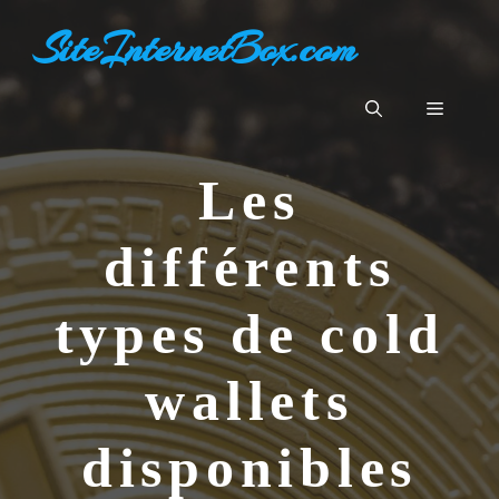
Aller
SiteInternetBox.com
au
contenu
Menu
Les
différents
types de cold
wallets
disponibles