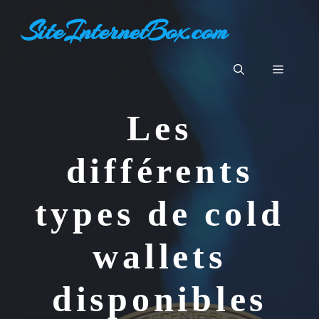
Aller
SiteInternetBox.com
au
contenu
Menu
Les
différents
types de cold
wallets
disponibles