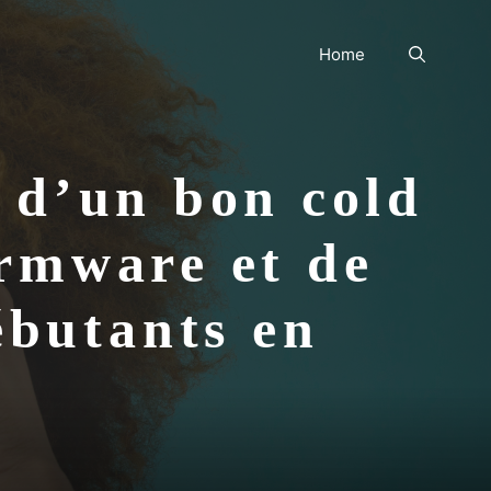
Home
s d’un bon cold
irmware et de
débutants en
s