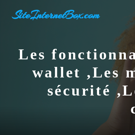
Aller
SiteInternetBox.com
au
contenu
Les fonctionna
wallet ,Les 
sécurité ,L