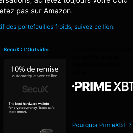
lversations, achetez toujours votre Cold
chetez pas sur Amazon.
 des portefeuilles froids, suivez ce lien:
SecuX : L’Outsider
La plateforme de tradin
qui bénéficie de la
régulation de Santa
Lucía
Pourquoi PrimeXBT ?