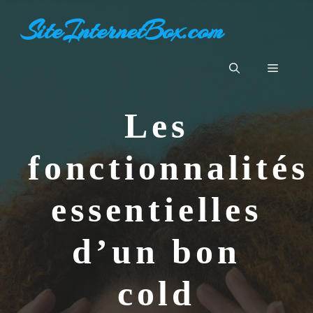
Aller
SiteInternetBox.com
au
contenu
Menu
Les
fonctionnalités
essentielles
d’un bon
cold