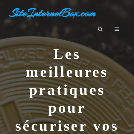
Aller
SiteInternetBox.com
au
contenu
Menu
Les
meilleures
pratiques
pour
sécuriser vos