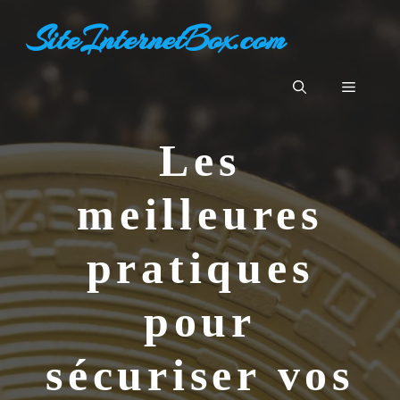
Aller
SiteInternetBox.com
au
contenu
Menu
Les
meilleures
pratiques
pour
sécuriser vos